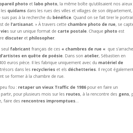
ppareil photo
et
labo photo
, la même boîte qu’utilisaient nos aïeux
e les
quidams
dans les rues des villes et villages de son département,
e suis pas à la recherche du
bénéfice
. Quand on se fait tirer le portra
est de
l’artisanat
. » À travers cette
chambre photo de rue
, se capt
 vie
s sur un unique format de
carte postale
. Chaque
photo
est
ore
discuter
et
philosopher
.
e seul
fabricant
français de ces
« chambres de rue «
que s’arrach
d’artistes en quête de poésie
. Dans son
atelier
, Sébastien en
00 euros pièce. Il les fabrique uniquement avec du
matériel de
 trésors dans les
recycleries
et els
déchetteries
. Il reçoit égalemen
nt se former à la chambre de rue.
peu fou :
retaper un vieux Traffic de 1986
pour en faire un
de partir, pour plusieurs mois sur les
routes
, à la rencontre des
gens
,
, faire des
rencontres impromptues
…