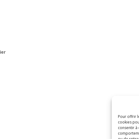
ier
Pour offrir 
cookies pou
consentir à
comportement
ou de retire