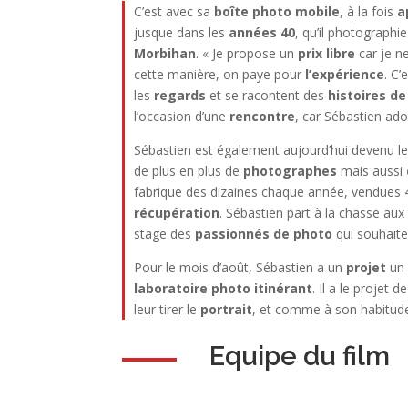
C’est avec sa
boîte photo mobile
, à la fois
a
jusque dans les
années 40
, qu’il photographi
Morbihan
. « Je propose un
prix libre
car je n
cette manière, on paye pour
l’expérience
. C’
les
regards
et se racontent des
histoires de
l’occasion d’une
rencontre
, car Sébastien ad
Sébastien est également aujourd’hui devenu l
de plus en plus de
photographes
mais aussi
fabrique des dizaines chaque année, vendues 4
récupération
. Sébastien part à la chasse aux
stage des
passionnés de photo
qui souhaite
Pour le mois d’août, Sébastien a un
projet
un 
laboratoire photo itinérant
. Il a le projet 
leur tirer le
portrait
, et comme à son habitude
Equipe du film