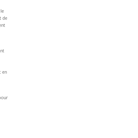
 le
it de
ent
ent
t en
 pour